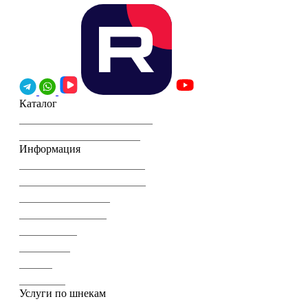
Каталог
Шнеки комбайна John Deere
Шнеки комбайна CLAAS
Информация
Торгующим организациям
Часто задаваемые вопросы
Гарантия и возврат
Оплата и доставка
О компании
Реквизиты
Статьи
Контакты
Услуги по шнекам
Шнеки для сельского хозяйства (для зерна и корма)