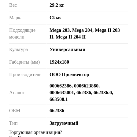
Вес
29,2 кг
Марка
Claas
Подходящие
Mega 203, Mega 204, Mega II 203
модели
II, Mega II 204 II
Культура
Универсальный
Габариты (мм)
1924х180
Производитель
ООО Промвектор
000662386, 0006623860,
Аналог
0006635001, 662386, 662386.0,
663500.1
ОЕМ
662386
Тип
Загрузочный
Торгующая организация?