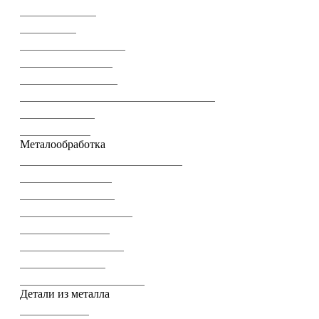
Шнеки на заказ
Наклонные
Шнековые смесители
Шнековые прессы
Винтовые питатели
Индивидуальные инженерные решения
Ремонт шнеков
Витки шнеков
Металообработка
Механическая обработка деталей
Фрезерные работы
Долбежные работы
Зубофрезерные работы
Расточные работы
Сверлильные работы
Токарные работы
Электроэрозионная резка
Детали из металла
Вал-шестерни