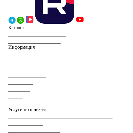
Каталог
Шнеки комбайна John Deere
Шнеки комбайна CLAAS
Информация
Торгующим организациям
Часто задаваемые вопросы
Гарантия и возврат
Оплата и доставка
О компании
Реквизиты
Статьи
Контакты
Услуги по шнекам
Шнеки для сельского хозяйства (для зерна и корма)
Шнеки комбайна
Шнековые транспортеры