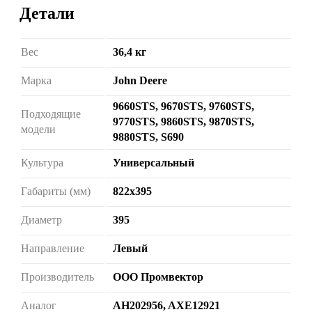
Детали
Вес
36,4 кг
Марка
John Deere
9660STS, 9670STS, 9760STS,
Подходящие
9770STS, 9860STS, 9870STS,
модели
9880STS, S690
Культура
Универсальный
Габариты (мм)
822х395
Диаметр
395
Направление
Левый
Производитель
ООО Промвектор
Аналог
AH202956, AXE12921