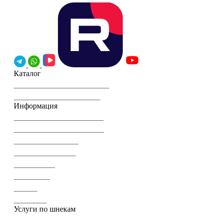
Каталог
Шнеки комбайна John Deere
Шнеки комбайна CLAAS
Информация
Торгующим организациям
Часто задаваемые вопросы
Гарантия и возврат
Оплата и доставка
О компании
Реквизиты
Статьи
Контакты
Услуги по шнекам
Шнеки для сельского хозяйства (для зерна и корма)